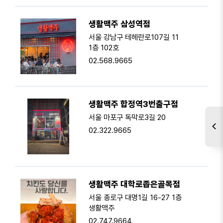
생활맥주 삼성역점
서울 강남구 테헤란로107길 11
1층 102호
02.568.9665
생활맥주 합정역3번출구점
서울 마포구 독막로3길 20
02.322.9665
생활맥주 대학로좁은골목점
서울 종로구 대명1길 16-27 1층
생활맥주
02.747.9664