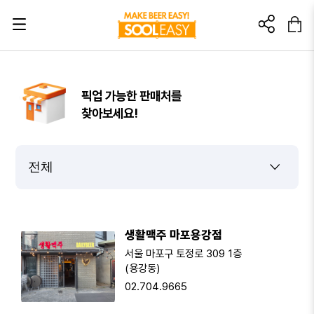
초대링크? 이렇게 활용해 보세요!
픽업 가능한 판매처를
찾아보세요!
이 링크를 친구에게 추천해보세요.
이 링크를 통해 가입/구매 발생 시
소정의 소개 포인트를 드립니다.
🎁가입: 3,000포인트
🎁첫 구매: 5,000포인트
가입 : 부정행위방지를 위해 본인인증 후 포인트가 지급됩니다.
생활맥주 마포용강점
첫구매 : 부정행위방지를 위해 상품배송완료 후 포인트가 지급됩니다.
서울 마포구 토정로 309 1층
(용강동)
02.704.9665