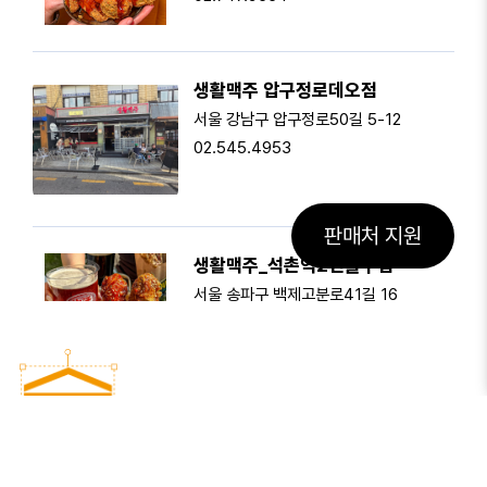
생활맥주 압구정로데오점
서울 강남구 압구정로50길 5-12
02.545.4953
판매처 지원
생활맥주_석촌역2번출구점
500m
서울 송파구 백제고분로41길 16
1층 생활맥주
02.415.9665
생활맥주 거제상동점
경남 거제시 상동5길 11 1층